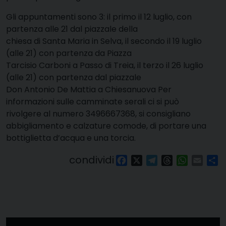
Gli appuntamenti sono 3: il primo il 12 luglio, con
partenza alle 21 dal piazzale della
chiesa di Santa Maria in Selva, il secondo il 19 luglio
(alle 21) con partenza da Piazza
Tarcisio Carboni a Passo di Treia, il terzo il 26 luglio
(alle 21) con partenza dal piazzale
Don Antonio De Mattia a Chiesanuova Per
informazioni sulle camminate serali ci si può
rivolgere al numero 3496667368, si consigliano
abbigliamento e calzature comode, di portare una
bottiglietta d’acqua e una torcia.
condividi
Facebook
X
Telegram
Threads
WhatsAp
Email
Co