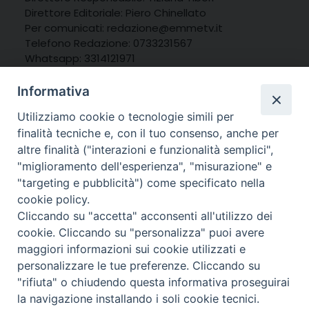
Direttore Editoriale: Piero Chinellato
Per comunicati: redazione@emmetv.it
Telefono Redazione: 0733231567
Whatsapp: 3314121971
Informativa
Utilizziamo cookie o tecnologie simili per
finalità tecniche e, con il tuo consenso, anche per
altre finalità ("interazioni e funzionalità semplici",
"miglioramento dell'esperienza", "misurazione" e
"targeting e pubblicità") come specificato nella
cookie policy.
Cliccando su "accetta" acconsenti all'utilizzo dei
cookie. Cliccando su "personalizza" puoi avere
maggiori informazioni sui cookie utilizzati e
personalizzare le tue preferenze. Cliccando su
© 2025 MarcheMedia s.c. – Via Cincinelli 4 – 62100
"rifiuta" o chiudendo questa informativa proseguirai
Macerata
la navigazione installando i soli cookie tecnici.
Partita IVA: 01337550436 |
Informativa sulla Privacy