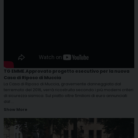
TG EMME.Approvato progetto esecutivo per la nuova
Casa di Riposo di Muccia
La Casa di Riposo di Muccia, gravemente danneggiata dal
terremoto del 2016, verrà ricostruita secondo i più moderni criteri
di sicurezza sismica. Sul piatto oltre 5milioni di euro annunciati
dal
...
Show More