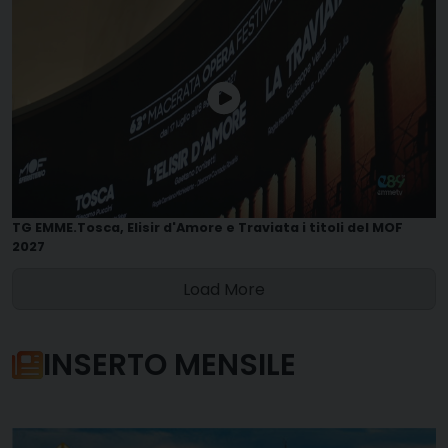
TG EMME.Tosca, Elisir d'Amore e Traviata i titoli del MOF
2027
Load More
INSERTO MENSILE