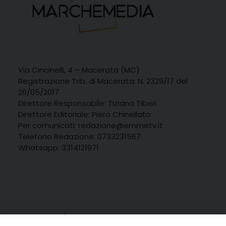
Via Cincinelli, 4 – Macerata (MC)
Registrazione Trib. di Macerata: N. 2329/17 del
26/05/2017
Direttore Responsabile: Tiziana Tiberi
Direttore Editoriale: Piero Chinellato
Per comunicati: redazione@emmetv.it
Telefono Redazione: 0733231567
Whatsapp: 3314121971