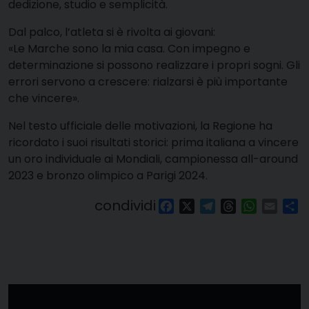
dedizione, studio e semplicità.
Dal palco, l’atleta si è rivolta ai giovani:
«Le Marche sono la mia casa. Con impegno e
determinazione si possono realizzare i propri sogni. Gli
errori servono a crescere: rialzarsi è più importante
che vincere».
Nel testo ufficiale delle motivazioni, la Regione ha
ricordato i suoi risultati storici: prima italiana a vincere
un oro individuale ai Mondiali, campionessa all-around
2023 e bronzo olimpico a Parigi 2024.
condividi
Facebook
X
Telegram
Threads
WhatsAp
Email
Co