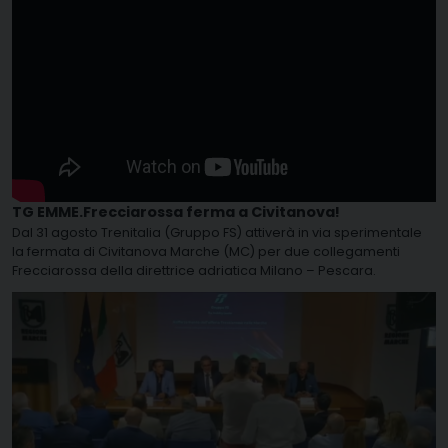
TG EMME.Frecciarossa ferma a Civitanova!
Dal 31 agosto Trenitalia (Gruppo FS) attiverà in via sperimentale
la fermata di Civitanova Marche (MC) per due collegamenti
Frecciarossa della direttrice adriatica Milano – Pescara.