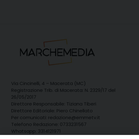
Via Cincinelli, 4 – Macerata (MC)
Registrazione Trib. di Macerata: N. 2329/17 del
26/05/2017
Direttore Responsabile: Tiziana Tiberi
Direttore Editoriale: Piero Chinellato
Per comunicati: redazione@emmetv.it
Telefono Redazione: 0733231567
Whatsapp: 3314121971