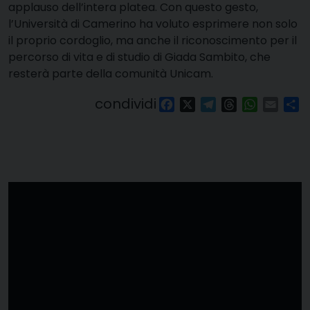
applauso dell’intera platea. Con questo gesto,
l’Università di Camerino ha voluto esprimere non solo
il proprio cordoglio, ma anche il riconoscimento per il
percorso di vita e di studio di Giada Sambito, che
resterà parte della comunità Unicam.
condividi
Facebook
X
Telegram
Threads
WhatsAp
Email
Co