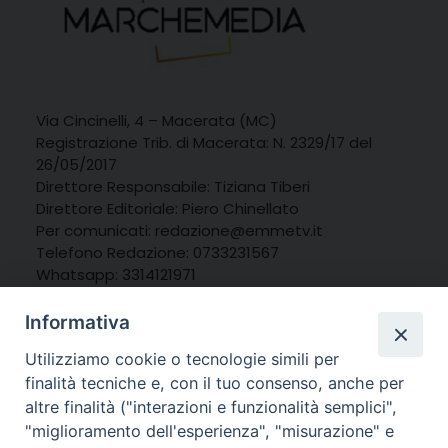
Via Cincinelli, 4 – Macerata (MC)
Registrazione Trib. di Macerata: N. 2329/17 del
26/05/2017
Direttore Responsabile: Tiziana Tiberi
Direttore Editoriale: Piero Chinellato
Per comunicati: redazione@emmetv.it
Telefono Redazione: 0733231567
Whatsapp: 3314121971
Informativa
Utilizziamo cookie o tecnologie simili per
finalità tecniche e, con il tuo consenso, anche per
altre finalità ("interazioni e funzionalità semplici",
"miglioramento dell'esperienza", "misurazione" e