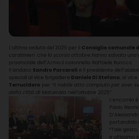
L’ultima seduta del 2025 per il
Consiglio comunale 
carabinieri che lo scorso ottobre hanno salvato una
provinciale dell’Arma il colonnello Raffaele Ruocco.
Il sindaco
Sandro Parcaroli
e il presidente dell’assis
speciali al vice brigadiere
Daniele Di Stefano
, al vic
Terrucidoro
per
“il nobile atto compiuto per aver s
della città di Macerata nell’ottobre 2025”
.
L’encomio è 
Paolo Renna 
D’Alessandro
portandolo a
“Tale gesto
e altissimo 