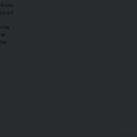
itorio,
à e il
 che
ine
 ha