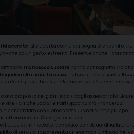
di Macerata
, si è aperta con la consegna di encomi a tre
 giovane da un gesto estremo. Presente anche il comand
e cittadina
Francesco Luciani
hanno consegnato tre en
e brigadiere
Antonio Lorusso
e al carabiniere scelto
Ricc
ventato un probabile suicidio presso la stazione ferrovia
stato proposto nei giorni scorsi dagli assessori alla Sicur
e alle Politiche Sociali e Pari Opportunità Francesca
 e concordato con il presidente Luciani e i capigruppo
ll’attenzione del Consiglio comunale.
, efficace ed immediato, compiuto con straordinaria pron
spirito di servizio, rappresenta un esempio luminoso dei val