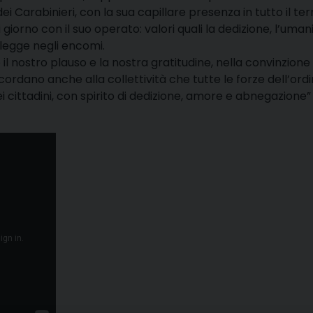
i Carabinieri, con la sua capillare presenza in tutto il terr
giorno con il suo operato: valori quali la dedizione, l’umanit
i legge negli encomi.
il nostro plauso e la nostra gratitudine, nella convinzione
ordano anche alla collettività che tutte le forze dell’ord
dei cittadini, con spirito di dedizione, amore e abnegazione”