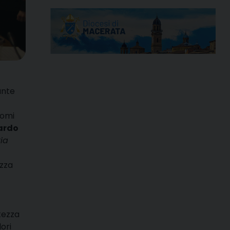
ante
comi
ardo
ria
ezza
tezza
ori