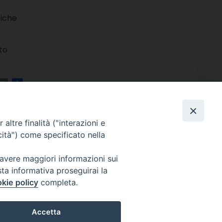
tiche
ito
m
ads
hatsApp
Email
Condividi
altre finalità ("interazioni e
cità") come specificato nella
 avere maggiori informazioni sui
sta informativa proseguirai la
kie policy
completa.
025 MarcheMedia s.c. – Via Cincinelli 4 – 62100 Macerata
Accetta
Partita IVA: 01337550436 |
Informativa sulla Privacy