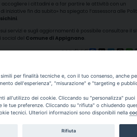
accogliere i cittadini e a far partire le attività con un
di iniziative fin da subito» ha spiegato l’assessora alle Poli
rsichini
.
sui servizi e sugli aggiornamenti è possibile consultare il s
li social del
Comune di Appignano
.
condividi
Facebook
X
Telegra
Thre
W
imili per finalità tecniche e, con il tuo consenso, anche per 
amento dell'esperienza", "misurazione" e "targeting e pubbli
lli, 4 – Macerata (MC)
ne Trib. di Macerata: N. 2329/17 del 26/05/2017
i all'utilizzo dei cookie. Cliccando su "personalizza" puoi
esponsabile: Tiziana Tiberi
re le tue preferenze. Cliccando su "rifiuta" o chiudendo que
itoriale: Piero Chinellato
okie tecnici. Ulteriori informazioni sono disponibili nella
coo
cati: redazione@emmetv.it
edazione: 0733231567
© 2
Rifiuta
3314121971