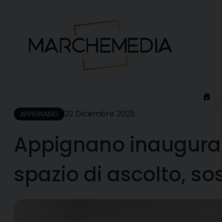
Skip
to
content
22 Dicembre 2025
APPIGNANO
Appignano inaugura i
spazio di ascolto, s