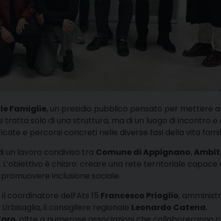
 le Famiglie
, un presidio pubblico pensato per mettere a
i tratta solo di una struttura, ma di un luogo di incontro e 
cate e percorsi concreti nelle diverse fasi della vita famil
 di un lavoro condiviso tra
Comune di Appignano
,
Ambit
ve. L’obiettivo è chiaro: creare una rete territoriale capace 
 e promuovere inclusione sociale.
, il coordinatore dell’Ats 15
Francesco Prioglio
, amministr
Urbisaglia, il consigliere regionale
Leonardo Catena
,
 Faro
, oltre a numerose associazioni che collaboreranno co