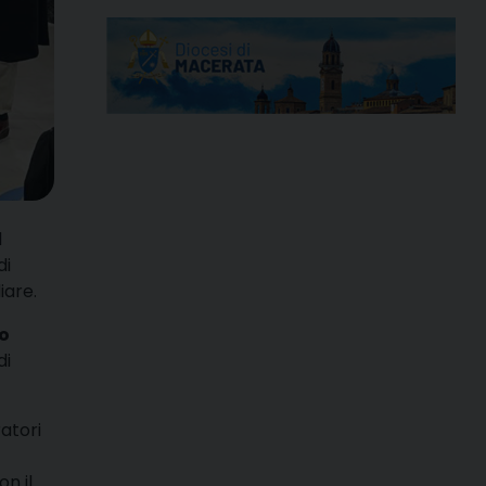
l
di
iare.
o
di
atori
n il