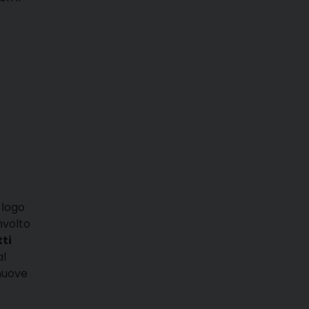
 logo
nvolto
ti
al
 nuove