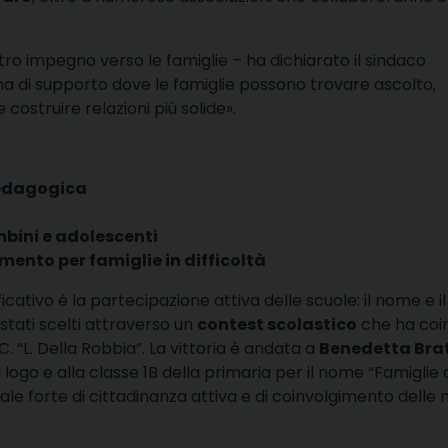
ro impegno verso le famiglie – ha dichiarato il sindaco
ma di supporto dove le famiglie possono trovare ascolto,
 costruire relazioni più solide».
pedagogica
mbini e adolescenti
mento per famiglie in difficoltà
icativo è la partecipazione attiva delle scuole: il nome e il
stati scelti attraverso un
contest scolastico
che ha coi
I.C. “L. Della Robbia”. La vittoria è andata a
Benedetta Brat
l logo e alla classe 1B della primaria per il nome “Famiglie 
ale forte di cittadinanza attiva e di coinvolgimento delle