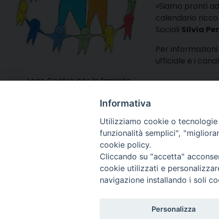
«Siamo pronti ad 
calendario ricco 
Sociali
Silvia Pe
Per informazioni 
ufficiale e i cana
Logo Centro per le famiglie
creato da Benedetta Bratti
Informativa
classe 2B IC Della Robbia
Utilizziamo cookie o tecnologie s
funzionalità semplici", "miglior
cookie policy.
Via Cincine
Registrazio
Cliccando su "accetta" acconsent
Direttore R
cookie utilizzati e personalizza
Direttore Ed
navigazione installando i soli co
Per comuni
Telefono R
Personalizza
Whatsapp: 