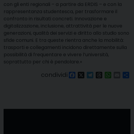
con gli enti regionali – a partire da ERDIS – e con la
rappresentanza studentesca, per trasformare il
confronto in risultati concreti. Innovazione e
digitalizzazione, inclusione, attrattività per le nuove
generazioni, qualità dei servizi e diritto allo studio sono
sfide comuni. E tra queste rientra anche la mobilità:
trasporti e collegamenti incidono direttamente sulla
possibilità di frequentare e vivere l’università,
soprattutto per chi è pendolare.»
condividi
Facebook
X
Telegram
Threads
WhatsAp
Email
Co