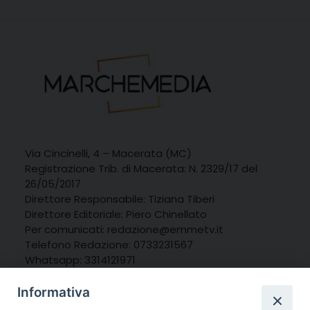
Via Cincinelli, 4 – Macerata (MC)
Registrazione Trib. di Macerata: N. 2329/17 del
26/05/2017
Direttore Responsabile: Tiziana Tiberi
Direttore Editoriale: Piero Chinellato
Per comunicati: redazione@emmetv.it
Telefono Redazione: 0733231567
Whatsapp: 3314121971
Informativa