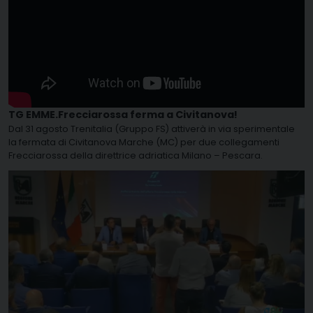
TG EMME.Frecciarossa ferma a Civitanova!
Dal 31 agosto Trenitalia (Gruppo FS) attiverà in via sperimentale
la fermata di Civitanova Marche (MC) per due collegamenti
Frecciarossa della direttrice adriatica Milano – Pescara.