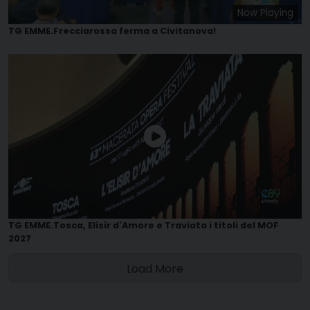
Now Playing
TG EMME.Frecciarossa ferma a Civitanova!
TG EMME.Tosca, Elisir d'Amore e Traviata i titoli del MOF
2027
Load More