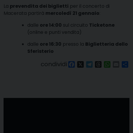
La
prevendita dei biglietti
per il concerto di
Macerata partirà
mercoledì 21 gennaio
:
dalle
ore 14:00
sul circuito
Ticketone
(online e punti vendita)
dalle
ore 16:30
presso la
Biglietteria dello
Sferisterio
condividi
Facebook
X
Telegram
Threads
WhatsAp
Email
Co