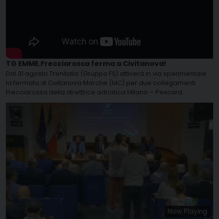
TG EMME.Frecciarossa ferma a Civitanova!
Dal 31 agosto Trenitalia (Gruppo FS) attiverà in via sperimentale
la fermata di Civitanova Marche (MC) per due collegamenti
Frecciarossa della direttrice adriatica Milano – Pescara.
Now Playing