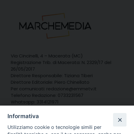
Via Cincinelli, 4 – Macerata (MC)
Registrazione Trib. di Macerata: N. 2329/17 del
26/05/2017
Direttore Responsabile: Tiziana Tiberi
Direttore Editoriale: Piero Chinellato
Per comunicati: redazione@emmetv.it
Telefono Redazione: 0733231567
Whatsapp: 3314121971
Informativa
Utilizziamo cookie o tecnologie simili per