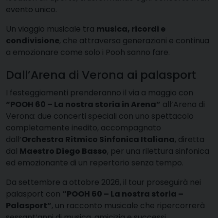
evento unico.
Un viaggio musicale tra
musica, ricordi e
condivisione
, che attraversa generazioni e continua
a emozionare come solo i Pooh sanno fare.
Dall’Arena di Verona ai palasport
I festeggiamenti prenderanno il via a maggio con
“POOH 60 – La nostra storia in Arena”
all’Arena di
Verona: due concerti speciali con uno spettacolo
completamente inedito, accompagnato
dall’
Orchestra Ritmico Sinfonica Italiana
, diretta
dal
Maestro Diego Basso
, per una rilettura sinfonica
ed emozionante di un repertorio senza tempo.
Da settembre a ottobre 2026, il tour proseguirà nei
palasport con
“POOH 60 – La nostra storia –
Palasport”
, un racconto musicale che ripercorrerà
sessant’anni di musica, amicizia e successi.