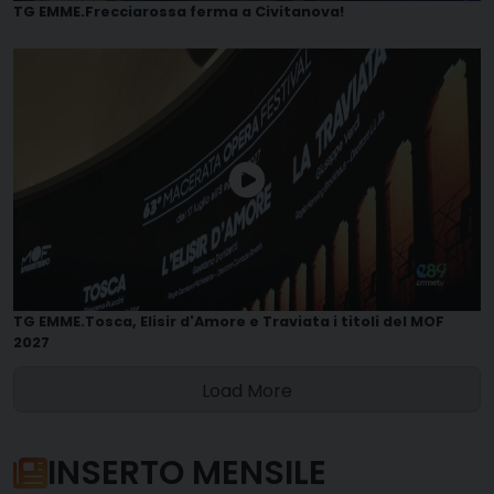
TG EMME.Frecciarossa ferma a Civitanova!
TG EMME.Tosca, Elisir d'Amore e Traviata i titoli del MOF
2027
Load More
INSERTO MENSILE