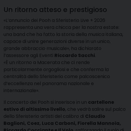
Un ritorno atteso e prestigioso
«L’annuncio dei Pooh a Sferisterio Live + 2026
rappresenta una vera chicca per la nostra estate:
una band che ha fatto la storia della musica italiana,
capace di unire generazioni diverse in un unico,
grande abbraccio musicale», ha dichiarato
l’assessore agli Eventi
Riccardo Sacchi
.
«È un ritorno a Macerata che ci rende
particolarmente orgogliosi e che conferma la
centralità dello Sferisterio come palcoscenico
d’eccellenza nel panorama nazionale e
internazionale».
Il concerto dei Pooh si inserisce in un
cartellone
estivo di altissimo livello
, che vedrà salire sul palco
dello Sferisterio artisti del calibro di
Claudio
Baglioni, Coez, Luca Carboni, Fiorella Mannoia,
Riccardo Cocciante e Il Volo
, rafforzando il ruolo di