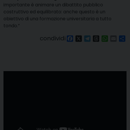
importante è animare un dibattito pubblico
costruttivo ed equilibrato: anche questo è un
obiettivo di una formazione universitaria a tutto
tondo.”
condividi
Facebook
X
Telegram
Threads
WhatsAp
Email
Co