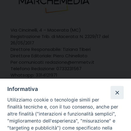
Via Cincinelli, 4 – Macerata (MC)
Registrazione Trib. di Macerata: N. 2329/17 del
26/05/2017
Direttore Responsabile: Tiziana Tiberi
Direttore Editoriale: Piero Chinellato
Per comunicati: redazione@emmetv.it
Telefono Redazione: 0733231567
Whatsapp: 3314121971
Informativa
Utilizziamo cookie o tecnologie simili per
finalità tecniche e, con il tuo consenso, anche per
altre finalità ("interazioni e funzionalità semplici",
"miglioramento dell'esperienza", "misurazione" e
"targeting e pubblicità") come specificato nella