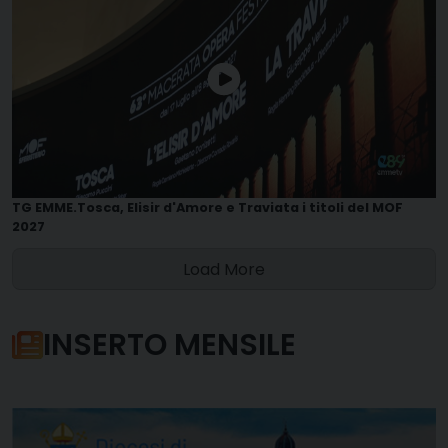
TG EMME.Tosca, Elisir d'Amore e Traviata i titoli del MOF
2027
Load More
INSERTO MENSILE