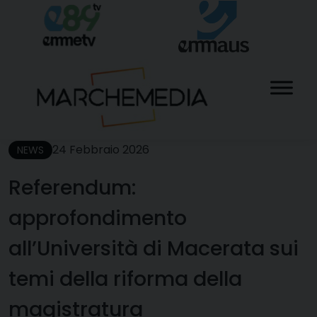
Skip
to
content
24 Febbraio 2026
NEWS
Referendum:
approfondimento
all’Università di Macerata sui
temi della riforma della
magistratura