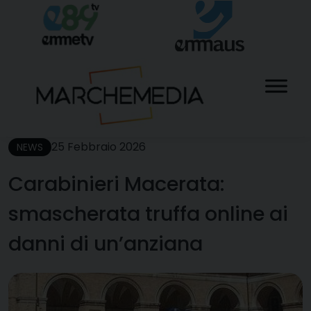
Skip
to
content
25 Febbraio 2026
NEWS
Carabinieri Macerata:
smascherata truffa online ai
danni di un’anziana