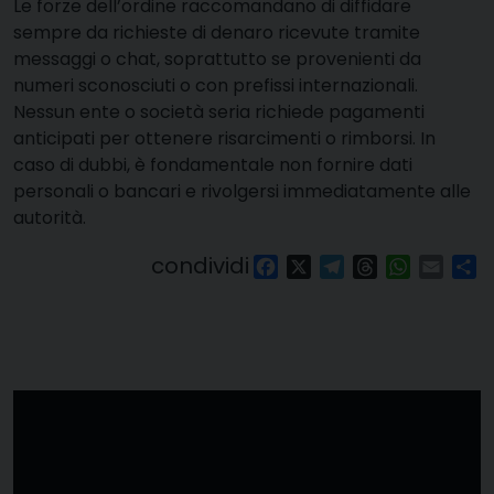
Le forze dell’ordine raccomandano di diffidare
sempre da richieste di denaro ricevute tramite
messaggi o chat, soprattutto se provenienti da
numeri sconosciuti o con prefissi internazionali.
Nessun ente o società seria richiede pagamenti
anticipati per ottenere risarcimenti o rimborsi. In
caso di dubbi, è fondamentale non fornire dati
personali o bancari e rivolgersi immediatamente alle
autorità.
condividi
Facebook
X
Telegram
Threads
WhatsAp
Email
Co