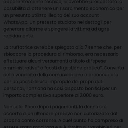
apparentemente tecnico, le avrebbe prospettato la
possibilità di ottenere un risarcimento economico per
un presunto utilizzo illecito del suo account
WhatsApp. Un pretesto studiato nei dettagli per
generare allarme e spingere la vittima ad agire
rapidamente.
La truffatrice avrebbe spiegato alla 74enne che, per
sbloccare la procedura di rimborso, era necessario
effettuare alcuni versamenti a titolo di “spese
amministrative” o “costi di gestione pratica”. Convinta
della veridicità della comunicazione e preoccupata
per un possibile uso improprio dei propri dati
personali, l’anziana ha così disposto bonifici per un
importo complessivo superiore ai 2.000 euro.
Non solo. Poco dopo i pagamenti, la donna si è
accorta di un ulteriore prelievo non autorizzato dal
proprio conto corrente. A quel punto ha compreso di
essere stata raggirata e si è rivolta ai Carabinieri per