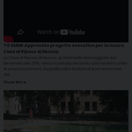
TG EMME.Approvato progetto esecutivo per la nuova
Casa di Riposo di Muccia
La Casa di Riposo di Muccia, gravemente danneggiata dal
terremoto del 2016, verrà ricostruita secondo i più moderni criteri
di sicurezza sismica. Sul piatto oltre 5milioni di euro annunciati
dal
...
Show More