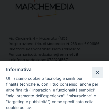
Via Cincinelli, 4 – Macerata (MC)
Registrazione Trib. di Macerata: N. 268 del 6/101986
Direttore Responsabile: Piero Chinellato
Per comunicati:
redazione@emmetv.it
Telefono Redazione: 0733231567
Whatsapp: 3314121971
Informativa
Utilizziamo cookie o tecnologie simili per
finalità tecniche e, con il tuo consenso, anche per
altre finalità ("interazioni e funzionalità semplici",
"miglioramento dell'esperienza", "misurazione" e
"targeting e pubblicità") come specificato nella
cookie policy.