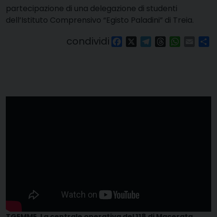
partecipazione di una delegazione di studenti
dell’Istituto Comprensivo “Egisto Paladini” di Treia.
condividi
Facebook
X
Telegram
Threads
WhatsAp
Email
Co
TGEMME. La centrale operativa del 118 di Macerata