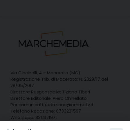
Via Cincinelli, 4 – Macerata (MC)
Registrazione Trib. di Macerata: N. 2329/17 del
26/05/2017
Direttore Responsabile: Tiziana Tiberi
Direttore Editoriale: Piero Chinellato
Per comunicati: redazione@emmetv.it
Telefono Redazione: 0733231567
Whatsapp: 3314121971