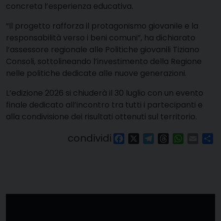
concreta l’esperienza educativa.
“Il progetto rafforza il protagonismo giovanile e la
responsabilità verso i beni comuni”, ha dichiarato
l’assessore regionale alle Politiche giovanili
Tiziano
Consoli
, sottolineando l’investimento della Regione
nelle politiche dedicate alle nuove generazioni.
L’edizione 2026 si chiuderà il 30 luglio con un evento
finale dedicato all’incontro tra tutti i partecipanti e
alla condivisione dei risultati ottenuti sul territorio.
condividi
Facebook
X
Telegram
Threads
WhatsAp
Email
Co