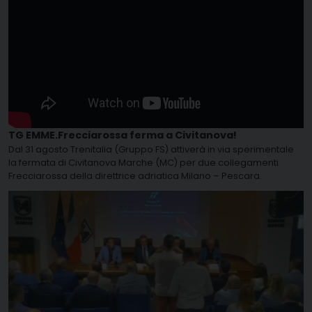
TG EMME.Frecciarossa ferma a Civitanova!
Dal 31 agosto Trenitalia (Gruppo FS) attiverà in via sperimentale
la fermata di Civitanova Marche (MC) per due collegamenti
Frecciarossa della direttrice adriatica Milano – Pescara.