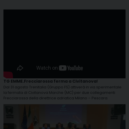
TG EMME.Frecciarossa ferma a Civitanova!
Dal 31 agosto Trenitalia (Gruppo FS) attiverà in via sperimentale
la fermata di Civitanova Marche (MC) per due collegamenti
Frecciarossa della direttrice adriatica Milano – Pescara.