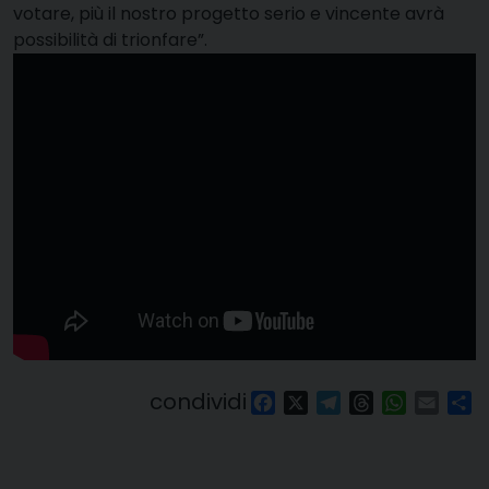
votare, più il nostro progetto serio e vincente avrà
possibilità di trionfare”
.
condividi
Facebook
X
Telegram
Threads
WhatsAp
Email
Co