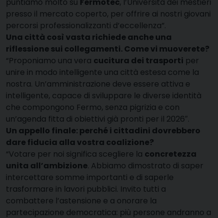
puntiamo molto su
Fermotec
, l’Università dei mestieri
presso il mercato coperto, per offrire ai nostri giovani
percorsi professionalizzanti d’eccellenza”
.
Una città così vasta richiede anche una
riflessione sui collegamenti. Come vi muoverete?
“Proponiamo una vera
cucitura dei trasporti
per
unire in modo intelligente una città estesa come la
nostra
. Un’amministrazione deve essere attiva e
intelligente, capace di sviluppare le diverse identità
che compongono Fermo, senza pigrizia e con
un’agenda fitta di obiettivi già pronti per il 2026″
.
Un appello finale: perché i cittadini dovrebbero
dare fiducia alla vostra coalizione?
“Votare per noi significa scegliere la
concretezza
unita all’ambizione
. Abbiamo dimostrato di saper
intercettare somme importanti e di saperle
trasformare in lavori pubblici
. Invito tutti a
combattere l’astensione e a onorare la
partecipazione democratica: più persone andranno a