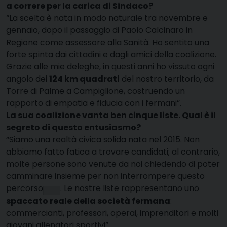
a correre per la carica di Sindaco?
“La scelta è nata in modo naturale tra novembre e
gennaio, dopo il passaggio di Paolo Calcinaro in
Regione come assessore alla Sanità
. Ho sentito una
forte spinta dai cittadini e dagli amici della coalizione.
Grazie alle mie deleghe, in questi anni ho vissuto ogni
angolo dei
124 km quadrati
del nostro territorio, da
Torre di Palme a Campiglione, costruendo un
rapporto di empatia e fiducia con i fermani”
.
La sua coalizione vanta ben cinque liste. Qual è il
segreto di questo entusiasmo?
“Siamo una realtà civica solida nata nel 2015
. Non
abbiamo fatto fatica a trovare candidati; al contrario,
molte persone sono venute da noi chiedendo di poter
camminare insieme per non interrompere questo
percorso
. Le nostre liste rappresentano uno
spaccato reale della società fermana
:
commercianti, professori, operai, imprenditori e molti
giovani allenatori sportivi”
.