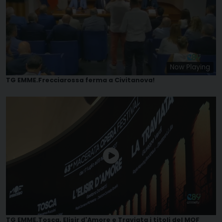
Now Playing
TG EMME.Frecciarossa ferma a Civitanova!
TG EMME.Tosca, Elisir d'Amore e Traviata i titoli del MOF