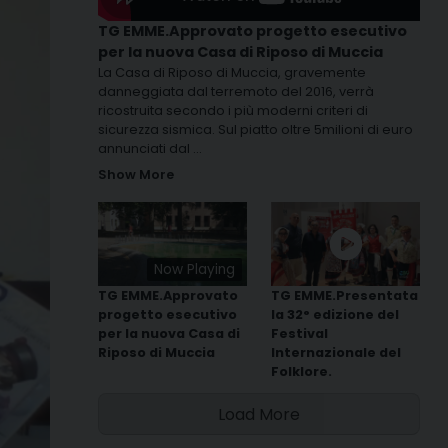
TG EMME.Approvato progetto esecutivo
per la nuova Casa di Riposo di Muccia
La Casa di Riposo di Muccia, gravemente
danneggiata dal terremoto del 2016, verrà
ricostruita secondo i più moderni criteri di
sicurezza sismica. Sul piatto oltre 5milioni di euro
annunciati dal
...
Show More
Now Playing
TG EMME.Approvato
TG EMME.Presentata
progetto esecutivo
la 32° edizione del
per la nuova Casa di
Festival
Riposo di Muccia
Internazionale del
Folklore.
Load More