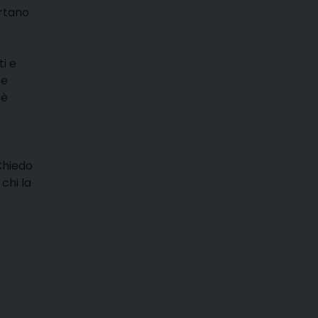
ortano
ti e
 e
 è
Chiedo
chi la