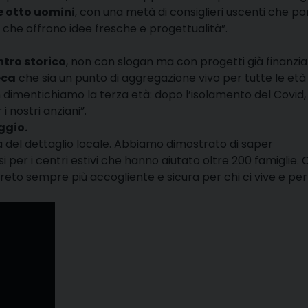
e otto uomini
, con una metà di consiglieri uscenti che p
i che offrono idee fresche e progettualità”
.
ntro storico
, non con slogan ma con progetti già finanzia
eca
che sia un punto di aggregazione vivo per tutte le età
n dimentichiamo la terza età: dopo l’isolamento del Covid,
 i nostri anziani”
.
ggio.
a del dettaglio locale. Abbiamo dimostrato di saper
si per i centri estivi che hanno aiutato oltre 200 famiglie
. 
to sempre più accogliente e sicura per chi ci vive e per 