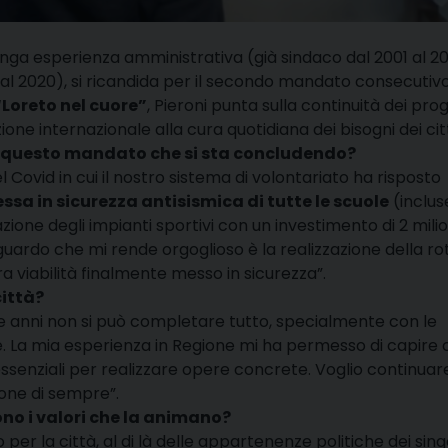
unga esperienza amministrativa (già sindaco dal 2001 al 20
 al 2020), si ricandida per il secondo mandato consecutivo
“Loreto nel cuore”
, Pieroni punta sulla continuità dei prog
zione internazionale alla cura quotidiana dei bisogni dei cit
i di questo mandato che si sta concludendo?
 Covid in cui il nostro sistema di volontariato ha risposto
ssa in sicurezza antisismica di tutte le scuole
(inclus
azione degli impianti sportivi con un investimento di 2 milio
guardo che mi rende orgoglioso è la realizzazione della ro
ra viabilità finalmente messo in sicurezza”
.
città?
ue anni non si può completare tutto, specialmente con le
e
. La mia esperienza in Regione mi ha permesso di capire
ssenziali per realizzare opere concrete
. Voglio continuar
sione di sempre”
.
sono i valori che la animano?
per la città, al di là delle appartenenze politiche dei sing