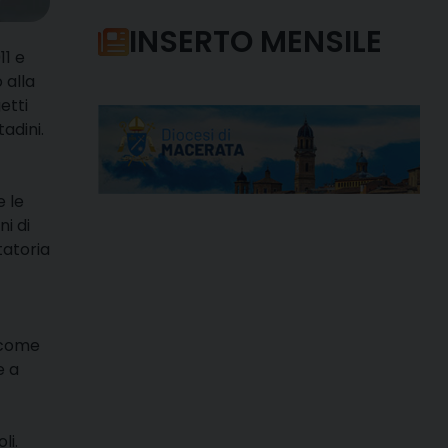
INSERTO MENSILE
11 e
 alla
etti
tadini
.
e le
ni di
tatoria
 come
e a
oli
.