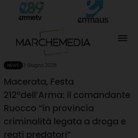
Skip
to
content
3 Giugno 2026
NEWS
Macerata, Festa
212°dell’Arma: il comandante
Ruocco “in provincia
criminalità legata a droga e
reati predatori”