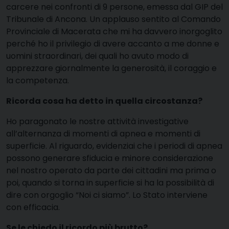
carcere nei confronti di 9 persone, emessa dal GIP del
Tribunale di Ancona. Un applauso sentito al Comando
Provinciale di Macerata che mi ha davvero inorgoglito
perché ho il privilegio di avere accanto a me donne e
uomini straordinari, dei quali ho avuto modo di
apprezzare giornalmente la generosità, il coraggio e
la competenza.
Ricorda cosa ha detto in quella circostanza?
Ho paragonato le nostre attività investigative
all’alternanza di momenti di apnea e momenti di
superficie. Al riguardo, evidenziai che i periodi di apnea
possono generare sfiducia e minore considerazione
nel nostro operato da parte dei cittadini ma prima o
poi, quando si torna in superficie si ha la possibilità di
dire con orgoglio “Noi ci siamo”. Lo Stato interviene
con efficacia.
Se le chiedo il ricordo più brutto?