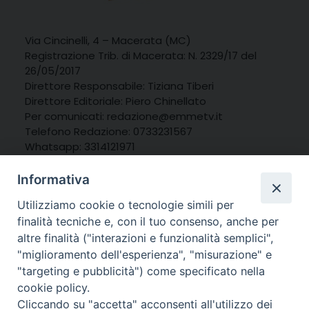
Via Cincinelli, 4 – Macerata (MC)
Registrazione Trib. di Macerata: N. 2329/17 del
26/05/2017
Direttore Responsabile: Tiziana Tiberi
Direttore Editoriale: Piero Chinellato
Per comunicati: redazione@emmetv.it
Telefono Redazione: 0733231567
Whatsapp: 3314121971
Informativa
Utilizziamo cookie o tecnologie simili per
finalità tecniche e, con il tuo consenso, anche per
altre finalità ("interazioni e funzionalità semplici",
"miglioramento dell'esperienza", "misurazione" e
"targeting e pubblicità") come specificato nella
cookie policy.
Cliccando su "accetta" acconsenti all'utilizzo dei