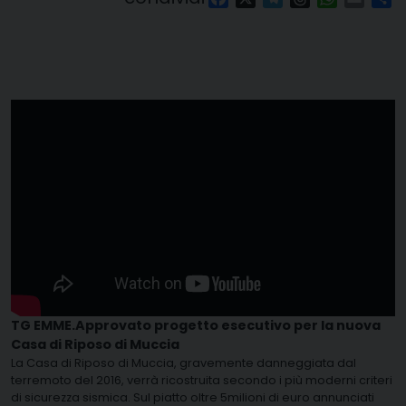
TG EMME.Approvato progetto esecutivo per la nuova
Casa di Riposo di Muccia
La Casa di Riposo di Muccia, gravemente danneggiata dal
terremoto del 2016, verrà ricostruita secondo i più moderni criteri
di sicurezza sismica. Sul piatto oltre 5milioni di euro annunciati