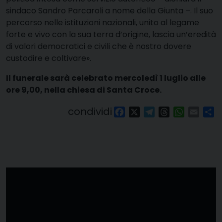
sindaco Sandro Parcaroli a nome della Giunta –. Il suo
percorso nelle istituzioni nazionali, unito al legame
forte e vivo con la sua terra d’origine, lascia un’eredità
di valori democratici e civili che è nostro dovere
custodire e coltivare».
Il funerale sarà celebrato mercoledì 1 luglio alle
ore 9,00, nella chiesa di Santa Croce.
condividi
Facebook
X
Telegram
Threads
WhatsAp
Email
Co