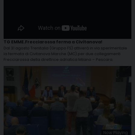
TG EMME.Frecciarossa ferma a Civitanova!
Dal 31 agosto Trenitalia (Gruppo FS) attiverà in via sperimentale
la fermata di Civitanova Marche (MC) per due collegamenti
Frecciarossa della direttrice adriatica Milano – Pescara.
Now Playing