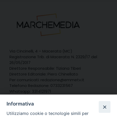
Via Cincinelli, 4 – Macerata (MC)
Registrazione Trib. di Macerata: N. 2329/17 del
26/05/2017
Direttore Responsabile: Tiziana Tiberi
Direttore Editoriale: Piero Chinellato
Per comunicati: redazione@emmetv.it
Telefono Redazione: 0733231567
Whatsapp: 3314121971
Informativa
Utilizziamo cookie o tecnologie simili per