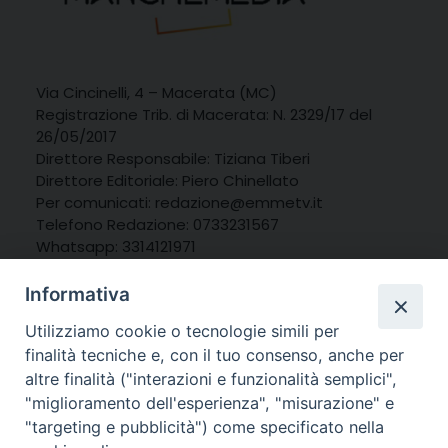
Via Cincinelli, 4 – Macerata (MC)
Registrazione Trib. di Macerata: N. 2329/17 del
26/05/2017
Direttore Responsabile: Tiziana Tiberi
Direttore Editoriale: Piero Chinellato
Per comunicati: redazione@emmetv.it
Telefono Redazione: 0733231567
Whatsapp: 3314121971
Informativa
Utilizziamo cookie o tecnologie simili per
finalità tecniche e, con il tuo consenso, anche per
altre finalità ("interazioni e funzionalità semplici",
"miglioramento dell'esperienza", "misurazione" e
"targeting e pubblicità") come specificato nella