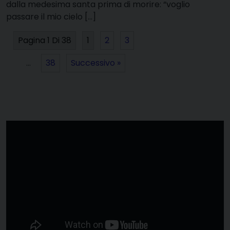
dalla medesima santa prima di morire: “voglio
passare il mio cielo […]
Pagina 1 Di 38
1
2
3
…
38
Successivo »