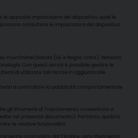
le apposite impostazioni del dispositivo, quali le
i possono consultare le impostazioni del dispositivo
ti su YourOnlineChoices (UE e Regno Unito), Network
naloghi. Con questi servizi è possibile gestire le
nti di utilizzare tali risorse in aggiunta alle
 Utenti a controllare la pubblicità comportamentale
ti che gli Strumenti di Tracciamento consentono a
elineate nel presente documento). Pertanto, qualora
ire le relative funzionalità.
amente controllato dal Titolare, ogni riferimento