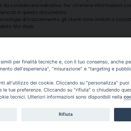
 da considerarsi indicativo. Per ottenere informazioni com
i elencati in questo documento.
cnologie di tracciamento, gli Utenti sono invitati a contatt
 questo Sito Web.
li e sui cookie, puoi consultare la nostra
Privacy Policy
o c
imili per finalità tecniche e, con il tuo consenso, anche per 
amento dell'esperienza", "misurazione" e "targeting e pubbli
lli, 4 – Macerata (MC)
ne Trib. di Macerata: N. 2329/17 del 26/05/2017
i all'utilizzo dei cookie. Cliccando su "personalizza" puoi
esponsabile: Tiziana Tiberi
re le tue preferenze. Cliccando su "rifiuta" o chiudendo que
itoriale: Piero Chinellato
okie tecnici. Ulteriori informazioni sono disponibili nella
coo
cati: redazione@emmetv.it
edazione: 0733231567
© 2
Rifiuta
3314121971