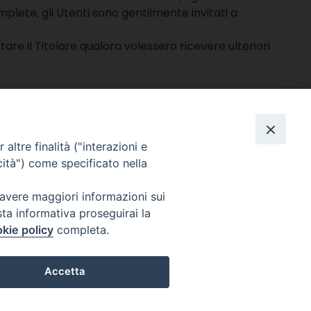
plete, gli Utenti sono gentilmente invitati a
are il Titolare qualora volessero ricevere ulteriori
ontattare il responsabile del trattamento.
altre finalità ("interazioni e
cità") come specificato nella
 avere maggiori informazioni sui
sta informativa proseguirai la
kie policy
completa.
025 MarcheMedia s.c. – Via Cincinelli 4 – 62100 Macerata
Accetta
Partita IVA: 01337550436 |
Informativa sulla Privacy
Preferenze Cookie