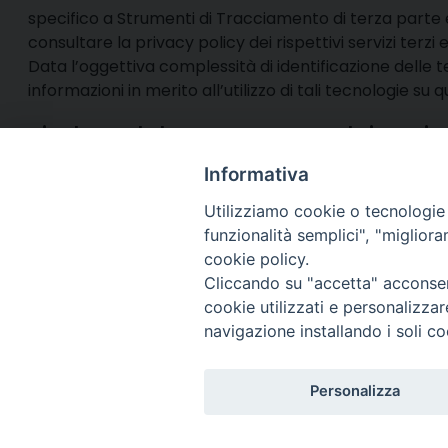
specifico a Strumenti di Tracciamento di terza parte è
consultare la privacy policy dei rispettivi servizi terz
Data l’oggettiva complessità di identificazione delle te
informazioni in merito all’utilizzo di tali tecnologie su
Titolare del Trattamento dei Dati
Per maggiori dettagli sul trattamento dei dati persona
Informativa
Ultimo aggiornamento: 20-11-2025
Utilizziamo cookie o tecnologie s
funzionalità semplici", "miglior
cookie policy.
Via Cincine
Registrazio
Cliccando su "accetta" acconsent
Direttore R
cookie utilizzati e personalizza
Direttore Ed
navigazione installando i soli co
Per comuni
Telefono R
Personalizza
Whatsapp: 