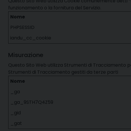
Questo Sito Web utilizza Cookie comunemente detti “te
funzionamento o la fornitura del Servizio.
Nome
PHPSESSID
iandu_cc_cookie
Misurazione
Questo Sito Web utilizza Strumenti di Tracciamento per
Strumenti di Tracciamento gestiti da terze parti
Nome
_ga
_ga_9STH7Q4Z59
_gid
_gat