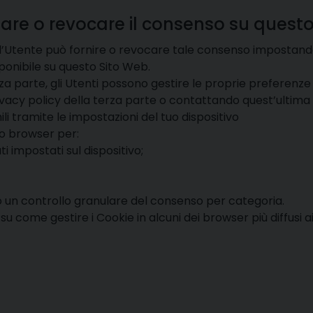
tare o revocare il consenso su quest
o, l’Utente può fornire o revocare tale consenso impostan
sponibile su questo Sito Web.
parte, gli Utenti possono gestire le proprie preferenze vis
 privacy policy della terza parte o contattando quest’ultim
i tramite le impostazioni del tuo dispositivo
io browser per:
i impostati sul dispositivo;
o un controllo granulare del consenso per categoria.
 come gestire i Cookie in alcuni dei browser più diffusi ai 