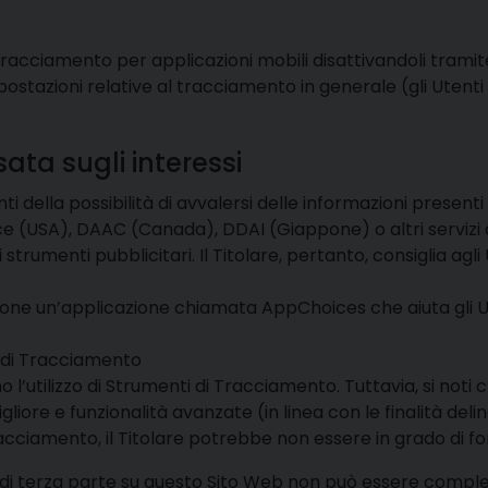
Tracciamento per applicazioni mobili disattivandoli tramite 
impostazioni relative al tracciamento in generale (gli Utent
ata sugli interessi
i della possibilità di avvalersi delle informazioni presen
nce (USA), DAAC (Canada), DDAI (Giappone) o altri servizi a
menti pubblicitari. Il Titolare, pertanto, consiglia agli Ute
sizione un’applicazione chiamata AppChoices che aiuta gli
ti di Tracciamento
o l’utilizzo di Strumenti di Tracciamento. Tuttavia, si no
igliore e funzionalità avanzate (in linea con le finalità d
racciamento, il Titolare potrebbe non essere in grado di forn
i terza parte su questo Sito Web non può essere complet