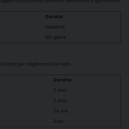
lgere attività strettamente necessarie a garantire il
Durata
Sessione
182 giorni
tenti per migliorare il Servizio.
Durata
2 anni
2 anni
24 ore
1min