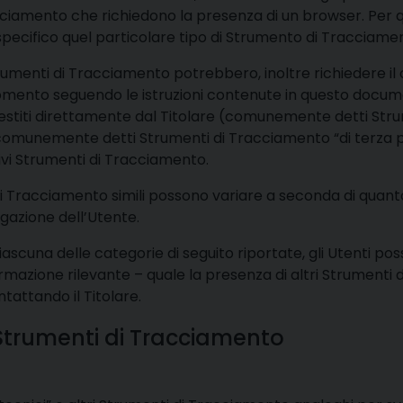
cciamento che richiedono la presenza di un browser. Per q
specifico quel particolare tipo di Strumento di Tracciame
trumenti di Tracciamento potrebbero, inoltre richiedere il
omento seguendo le istruzioni contenute in questo docum
estiti direttamente dal Titolare (comunemente detti Str
i (comunemente detti Strumenti di Tracciamento “di terza p
ivi Strumenti di Tracciamento.
di Tracciamento simili possono variare a seconda di quanto
igazione dell’Utente.
iascuna delle categorie di seguito riportate, gli Utenti p
ormazione rilevante – quale la presenza di altri Strumenti
ntattando il Titolare.
 Strumenti di Tracciamento