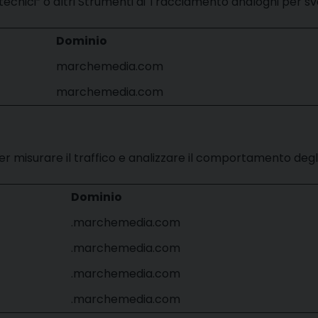
cnici” o altri Strumenti di Tracciamento analoghi per svo
Dominio
marchemedia.com
marchemedia.com
 misurare il traffico e analizzare il comportamento degli U
Dominio
.marchemedia.com
.marchemedia.com
.marchemedia.com
.marchemedia.com