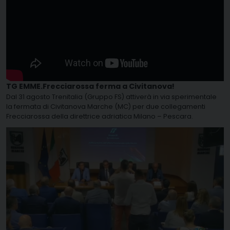
TG EMME.Frecciarossa ferma a Civitanova!
Dal 31 agosto Trenitalia (Gruppo FS) attiverà in via sperimentale
la fermata di Civitanova Marche (MC) per due collegamenti
Frecciarossa della direttrice adriatica Milano – Pescara.