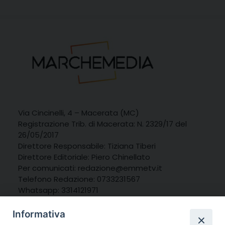
Via Cincinelli, 4 – Macerata (MC)
Registrazione Trib. di Macerata: N. 2329/17 del
26/05/2017
Direttore Responsabile: Tiziana Tiberi
Direttore Editoriale: Piero Chinellato
Per comunicati: redazione@emmetv.it
Telefono Redazione: 0733231567
Whatsapp: 3314121971
Informativa