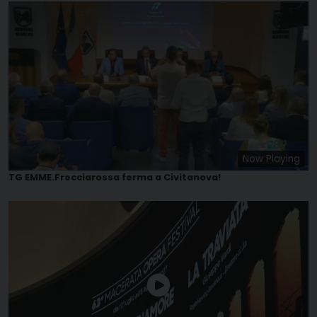
Now Playing
TG EMME.Frecciarossa ferma a Civitanova!