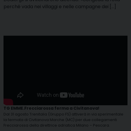
perché vada nei villaggi e nelle campagne dei […]
TG EMME.Frecciarossa ferma a Civitanova!
Dal 31 agosto Trenitalia (Gruppo FS) attiverà in via sperimentale
la fermata di Civitanova Marche (MC) per due collegamenti
Frecciarossa della direttrice adriatica Milano – Pescara.