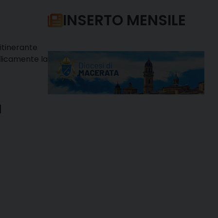
INSERTO MENSILE
 itinerante
bblicamente la
a