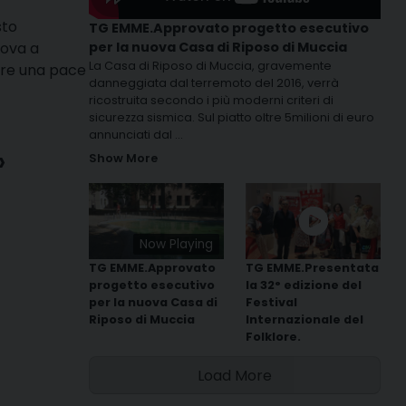
sto
TG EMME.Approvato progetto esecutivo
per la nuova Casa di Riposo di Muccia
rova a
La Casa di Riposo di Muccia, gravemente
are una pace
danneggiata dal terremoto del 2016, verrà
ricostruita secondo i più moderni criteri di
sicurezza sismica. Sul piatto oltre 5milioni di euro
annunciati dal
...
»
Show More
Now Playing
TG EMME.Approvato
TG EMME.Presentata
progetto esecutivo
la 32° edizione del
per la nuova Casa di
Festival
Riposo di Muccia
Internazionale del
Folklore.
Load More