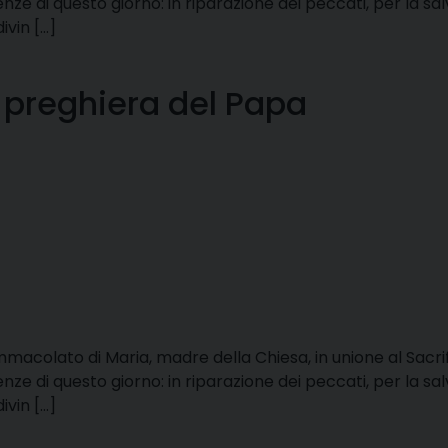
renze di questo giorno: in riparazione dei peccati, per la sal
ivin […]
di preghiera del Papa
mmacolato di Maria, madre della Chiesa, in unione al Sacrif
renze di questo giorno: in riparazione dei peccati, per la sal
ivin […]