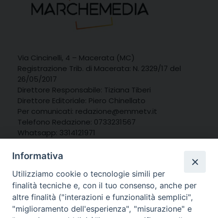
Via Cincinelli, 4 – Macerata (MC)
Registrazione Trib. di Macerata: N. 2329/17 del
26/05/2017
Direttore Responsabile: Tiziana Tiberi
Direttore Editoriale: Piero Chinellato
Per comunicati: redazione@emmetv.it
Telefono Redazione: 0733231567
Whatsapp: 3314121971
Informativa
Utilizziamo cookie o tecnologie simili per
finalità tecniche e, con il tuo consenso, anche per
altre finalità ("interazioni e funzionalità semplici",
"miglioramento dell'esperienza", "misurazione" e