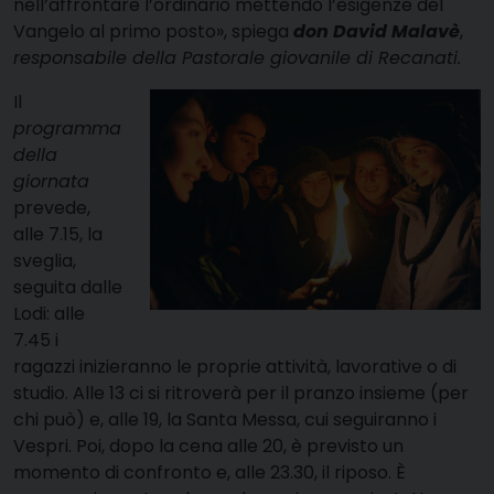
nell’affrontare l’ordinario mettendo l’esigenze del
Vangelo al primo posto», spiega
don David Malavè
,
responsabile della Pastorale giovanile di Recanati.
Il
programma
della
giornata
prevede,
alle 7.15, la
sveglia,
seguita dalle
Lodi: alle
7.45 i
ragazzi inizieranno le proprie attività, lavorative o di
studio. Alle 13 ci si ritroverà per il pranzo insieme (per
chi può) e, alle 19, la Santa Messa, cui seguiranno i
Vespri. Poi, dopo la cena alle 20, è previsto un
momento di confronto e, alle 23.30, il riposo. È