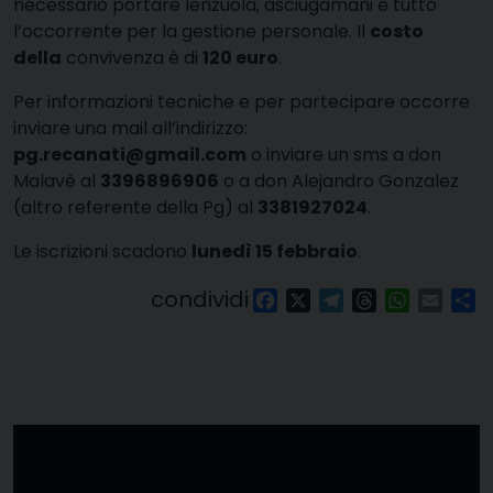
necessario portare lenzuola, asciugamani e tutto
l’occorrente per la gestione personale. Il
costo
della
convivenza è di
120 euro
.
Per informazioni tecniche e per partecipare occorre
inviare una mail all’indirizzo:
pg.recanati@gmail.com
o inviare un sms a don
Malavè al
3396896906
o a don Alejandro Gonzalez
(altro referente della Pg) al
3381927024
.
Le iscrizioni scadono
lunedì 15 febbraio
.
condividi
Facebook
X
Telegram
Threads
WhatsAp
Email
Co