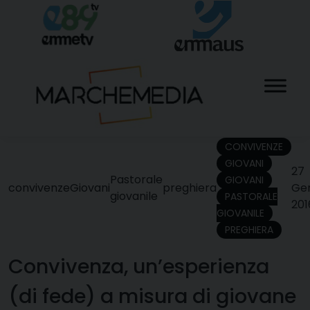
Skip
to
content
CONVIVENZE
GIOVANI
27
Pastorale
GIOVANI
convivenze
Giovani
preghiera
Ge
giovanile
PASTORALE
201
GIOVANILE
PREGHIERA
Convivenza, un’esperienza
(di fede) a misura di giovane