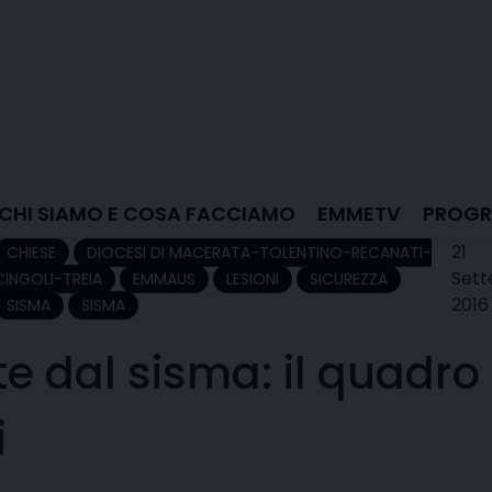
CHI SIAMO E COSA FACCIAMO
EMMETV
PROGR
21
CHIESE
DIOCESI DI MACERATA-TOLENTINO-RECANATI-
Set
CINGOLI-TREIA
EMMAUS
LESIONI
SICUREZZA
2016
SISMA
SISMA
e dal sisma: il quadro
i