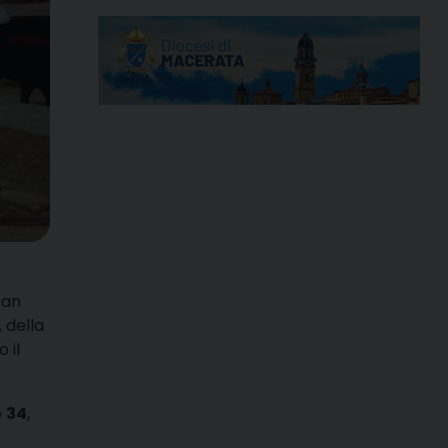
San
 della
 il
o
34
,