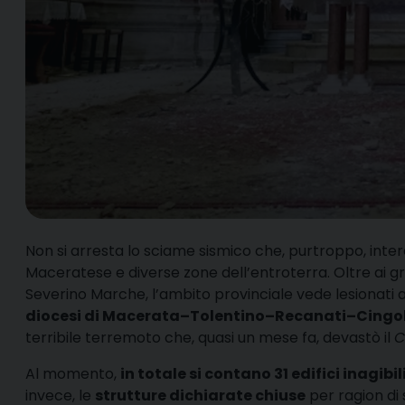
N
on si arresta lo sciame sismico che, purtroppo, interes
Maceratese e diverse zone dell’entroterra. Oltre ai gr
Severino Marche, l’ambito provinciale vede lesionati anc
diocesi di Macerata–Tolentino–Recanati–Cingol
terribile terremoto che, quasi un mese fa, devastò il
C
Al momento,
in totale si contano 31 edifici inagibil
invece, le
strutture dichiarate chiuse
per ragion di 