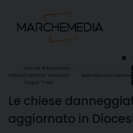
Skip
to
content
Diocesi di Macerata-
chiese
Tolentino-Recanati-
lesioni
Sicurezza
sisma
Cingoli-Treia
Le chiese danneggiat
aggiornato in Dioces