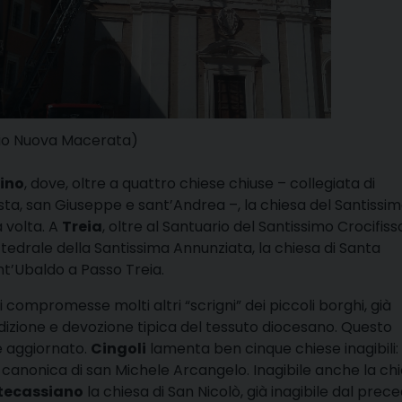
dio Nuova Macerata)
ino
, dove, oltre a quattro chiese chiuse – collegiata di
ta, san Giuseppe e sant’Andrea –, la chiesa del Santissi
a volta. A
Treia
, oltre al Santuario del Santissimo Crocifiss
attedrale della Santissima Annunziata, la chiesa di Santa
ant’Ubaldo a Passo Treia.
i compromesse molti altri “scrigni” dei piccoli borghi, già
radizione e devozione tipica del tessuto diocesano. Questo
e aggiornato.
Cingoli
lamenta ben cinque chiese inagibili:
 canonica di san Michele Arcangelo. Inagibile anche la ch
tecassiano
la chiesa di San Nicolò, già inagibile dal prec