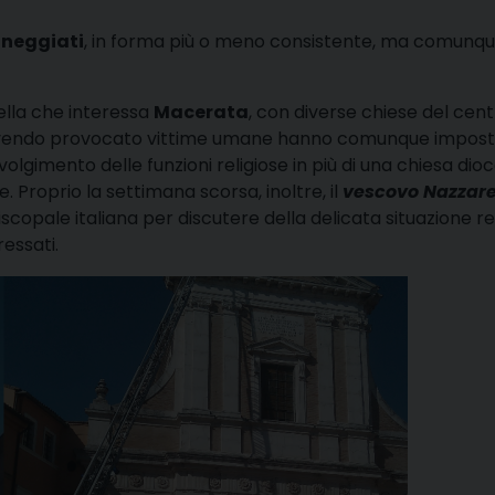
nneggiati
, in forma più o meno consistente, ma comunq
ella che interessa
Macerata
, con diverse chiese del cen
 non avendo provocato vittime umane hanno comunque impost
svolgimento delle funzioni religiose in più di una chiesa dio
 Proprio la settimana scorsa, inoltre, il
vescovo Nazzar
opale italiana per discutere della delicata situazione re
ressati.