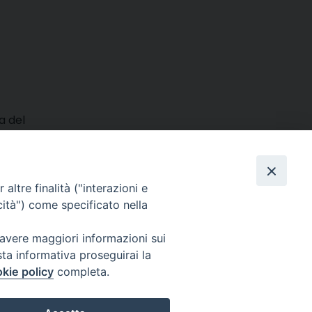
ta del
 ma
m
ads
hatsApp
Email
Condividi
altre finalità ("interazioni e
cità") come specificato nella
 avere maggiori informazioni sui
sta informativa proseguirai la
kie policy
completa.