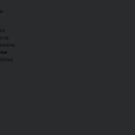
ue
tro
o la
cesana,
eno
lativa