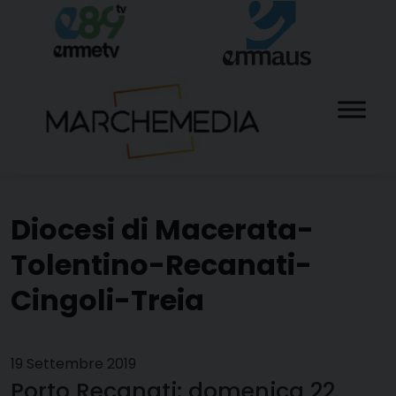
Skip
to
content
Diocesi di Macerata-
Tolentino-Recanati-
Cingoli-Treia
19 Settembre 2019
Porto Recanati: domenica 22