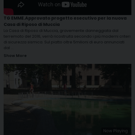
TG EMME.Approvato progetto esecutivo per la nuova
Casa di Riposo di Muccia
La Casa di Riposo di Muccia, gravemente danneggiata dal
terremoto del 2016, verrà ricostruita secondo i più moderni criteri
di sicurezza sismica. Sul piatto oltre 5milioni di euro annunciati
dal
...
Show More
Now Playing