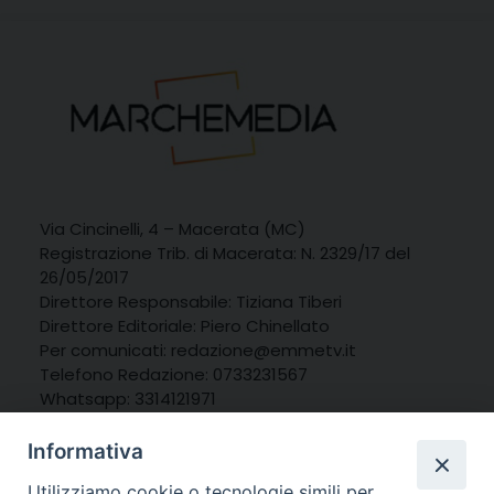
Via Cincinelli, 4 – Macerata (MC)
Registrazione Trib. di Macerata: N. 2329/17 del
26/05/2017
Direttore Responsabile: Tiziana Tiberi
Direttore Editoriale: Piero Chinellato
Per comunicati: redazione@emmetv.it
Telefono Redazione: 0733231567
Whatsapp: 3314121971
Informativa
Utilizziamo cookie o tecnologie simili per