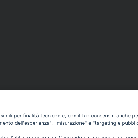
imili per finalità tecniche e, con il tuo consenso, anche per 
amento dell'esperienza", "misurazione" e "targeting e pubbli
lli, 4 – Macerata (MC)
ne Trib. di Macerata: N. 2329/17 del 26/05/2017
i all'utilizzo dei cookie. Cliccando su "personalizza" puoi