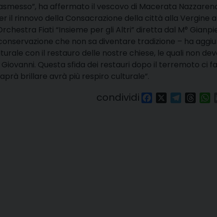
rasmesso”, ha affermato il vescovo di Macerata Nazzaren
r il rinnovo della Consacrazione della città alla Vergine a
chestra Fiati “Insieme per gli Altri” diretta dal M° Gianpi
conservazione che non sa diventare tradizione – ha aggi
urale con il restauro delle nostre chiese, le quali non de
Giovanni. Questa sfida dei restauri dopo il terremoto ci f
prà brillare avrà più respiro culturale”.
condividi
Facebook
X
Telegra
Thre
W