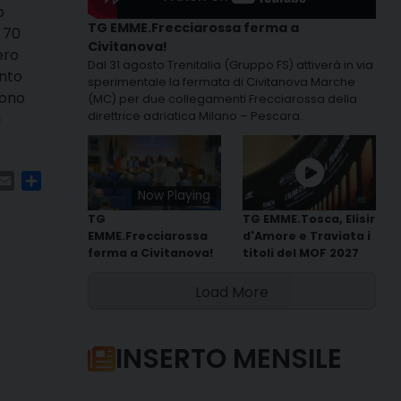
o
TG EMME.Frecciarossa ferma a
 70
Civitanova!
ero
Dal 31 agosto Trenitalia (Gruppo FS) attiverà in via
unto
sperimentale la fermata di Civitanova Marche
vono
(MC) per due collegamenti Frecciarossa della
direttrice adriatica Milano – Pescara.
a
m
ads
hatsApp
Email
Condividi
Now Playing
TG
TG EMME.Tosca, Elisir
EMME.Frecciarossa
d'Amore e Traviata i
ferma a Civitanova!
titoli del MOF 2027
Load More
INSERTO MENSILE