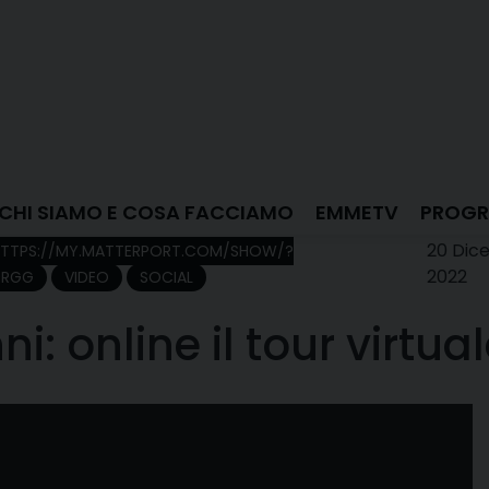
CHI SIAMO E COSA FACCIAMO
EMMETV
PROGR
20 Dic
TTPS://MY.MATTERPORT.COM/SHOW/?
2022
9RGG
VIDEO
SOCIAL
: online il tour virtua