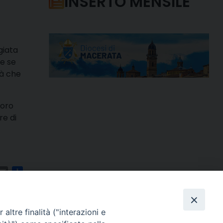
INSERTO MENSILE
giata
he se
tà che
voro
re di
m
ads
hatsApp
Email
Condividi
altre finalità ("interazioni e