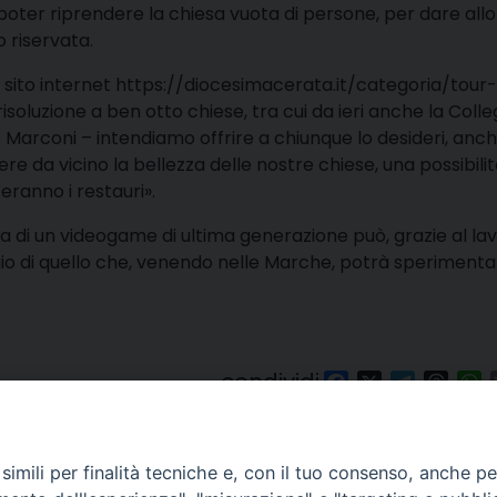
i poter riprendere la chiesa vuota di persone, per dare allo
o riservata.
suo sito internet https://diocesimacerata.it/categoria/tour-
 risoluzione a ben otto chiese, tra cui da ieri anche la Colle
 Marconi – intendiamo offrire a chiunque lo desideri, anc
ere da vicino la bellezza delle nostre chiese, una possibili
ranno i restauri».
a di un videogame di ultima generazione può, grazie al la
aggio di quello che, venendo nelle Marche, potrà sperimenta
condividi
Facebook
X
Telegra
Thre
W
imili per finalità tecniche e, con il tuo consenso, anche per 