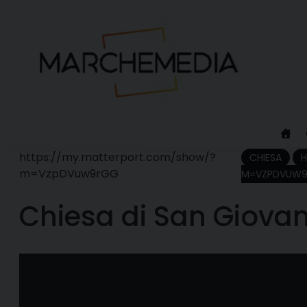
Skip
to
content
https://my.matterport.com/show/?
CHIESA
H
m=VzpDVuw9rGG
M=VZPDVUW
Chiesa di San Giovanni