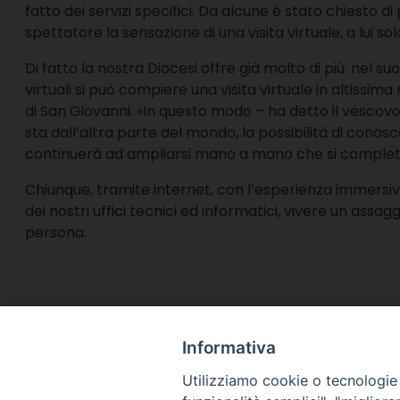
fatto dei servizi specifici. Da alcune è stato chiesto d
spettatore la sensazione di una visita virtuale, a lui sol
Di fatto la nostra Diocesi offre già molto di più: nel 
virtuali si può compiere una visita virtuale in altissima
di San Giovanni. «In questo modo – ha detto il vescovo
sta dall’altra parte del mondo, la possibilità di conosc
continuerà ad ampliarsi mano a mano che si complete
Chiunque, tramite internet, con l’esperienza immersiv
dei nostri uffici tecnici ed informatici, vivere un ass
persona.
Informativa
Utilizziamo cookie o tecnologie s