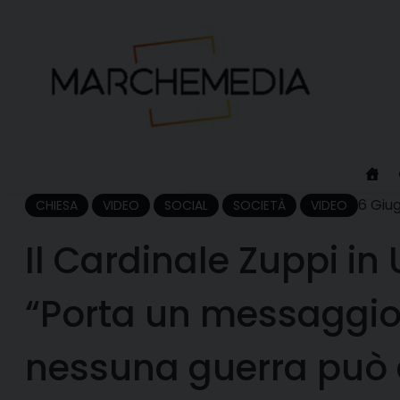
Skip
to
content
6 Giu
CHIESA
VIDEO
SOCIAL
SOCIETÀ
VIDEO
Il Cardinale Zuppi in
“Porta un messaggio 
nessuna guerra può 