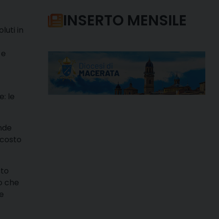
INSERTO MENSILE
luti in
 e
: le
ande
 costo
sto
o che
re