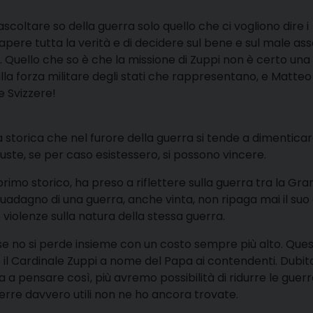
coltare so della guerra solo quello che ci vogliono dire i
sapere tutta la verità e di decidere sul bene e sul male asso
 Quello che so è che la missione di Zuppi non è certo una
lla forza militare degli stati che rappresentano, e Matteo
 Svizzere!
torica che nel furore della guerra si tende a dimenticare
ste, se per caso esistessero, si possono vincere.
rimo storico, ha preso a riflettere sulla guerra tra la Gr
guadagno di una guerra, anche vinta, non ripaga mai il suo
e violenze sulla natura della stessa guerra.
 se no si perde insieme con un costo sempre più alto. Que
e il Cardinale Zuppi a nome del Papa ai contendenti. Dubit
 a pensare così, più avremo possibilità di ridurre le guer
 guerre davvero utili non ne ho ancora trovate.