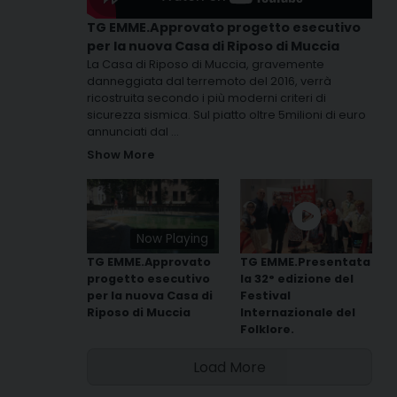
TG EMME.Approvato progetto esecutivo
per la nuova Casa di Riposo di Muccia
La Casa di Riposo di Muccia, gravemente
danneggiata dal terremoto del 2016, verrà
ricostruita secondo i più moderni criteri di
sicurezza sismica. Sul piatto oltre 5milioni di euro
annunciati dal
...
Show More
Now Playing
TG EMME.Approvato
TG EMME.Presentata
progetto esecutivo
la 32° edizione del
per la nuova Casa di
Festival
Riposo di Muccia
Internazionale del
Folklore.
Load More