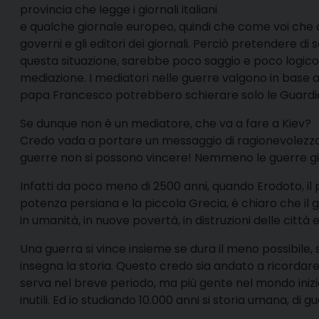
provincia che legge i giornali italiani
e qualche giornale europeo, quindi che come voi che as
governi e gli editori dei giornali. Perciò pretendere di 
questa situazione, sarebbe poco saggio e poco logico.
mediazione. I mediatori nelle guerre valgono in base a
papa Francesco potrebbero schierare solo le Guardie
Se dunque non è un mediatore, che va a fare a Kiev?
Credo vada a portare un messaggio di ragionevolezza s
guerre non si possono vincere! Nemmeno le guerre giu
Infatti da poco meno di 2500 anni, quando Erodoto, il p
potenza persiana e la piccola Grecia, è chiaro che il 
in umanità, in nuove povertà, in distruzioni delle città 
Una guerra si vince insieme se dura il meno possibile,
insegna la storia. Questo credo sia andato a ricordar
serva nel breve periodo, ma più gente nel mondo inizia
inutili. Ed io studiando 10.000 anni si storia umana, di