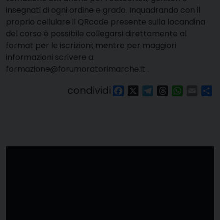
insegnati di ogni ordine e grado. Inquadrando con il
proprio cellulare il QRcode presente sulla locandina
del corso è possibile collegarsi direttamente al
format per le iscrizioni; mentre per maggiori
informazioni scrivere a:
formazione@forumoratorimarche.it .
condividi
Facebook
X
Telegram
Threads
WhatsAp
Email
Co