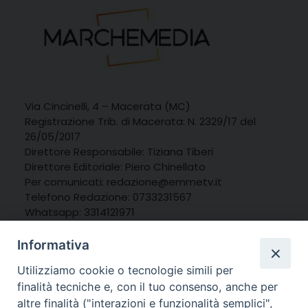
Via Cincinelli, 4 – Macerata (MC)
Registrazione Trib. di Macerata: N. 2329/17 del
26/05/2017
Direttore Responsabile: Tiziana Tiberi
Direttore Editoriale: Piero Chinellato
Per comunicati: redazione@emmetv.it
Telefono Redazione: 0733231567
Whatsapp: 3314121971
Informativa
Utilizziamo cookie o tecnologie simili per
finalità tecniche e, con il tuo consenso, anche per
altre finalità ("interazioni e funzionalità semplici",