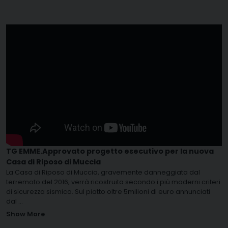
TG EMME.Approvato progetto esecutivo per la nuova
Casa di Riposo di Muccia
La Casa di Riposo di Muccia, gravemente danneggiata dal
terremoto del 2016, verrà ricostruita secondo i più moderni criteri
di sicurezza sismica. Sul piatto oltre 5milioni di euro annunciati
dal
...
Show More