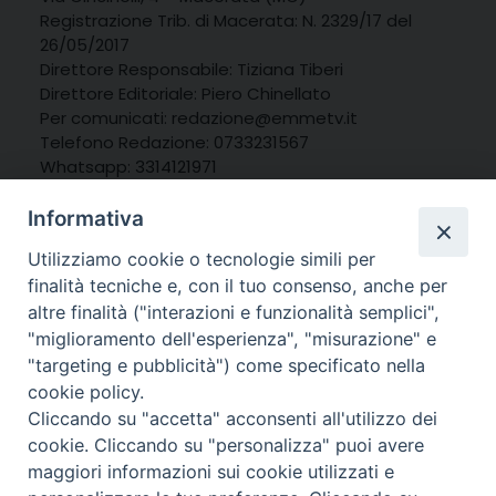
Registrazione Trib. di Macerata: N. 2329/17 del
26/05/2017
Direttore Responsabile: Tiziana Tiberi
Direttore Editoriale: Piero Chinellato
Per comunicati: redazione@emmetv.it
Telefono Redazione: 0733231567
Whatsapp: 3314121971
Informativa
Utilizziamo cookie o tecnologie simili per
finalità tecniche e, con il tuo consenso, anche per
altre finalità ("interazioni e funzionalità semplici",
"miglioramento dell'esperienza", "misurazione" e
"targeting e pubblicità") come specificato nella
cookie policy.
Cliccando su "accetta" acconsenti all'utilizzo dei
cookie. Cliccando su "personalizza" puoi avere
maggiori informazioni sui cookie utilizzati e